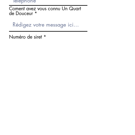
Coment avez vous connu Un Quart
de Douceur
Numéro de siret
Envoyer
PAIEMENT SECURISE I PRODUITS NATURELS I CREATIONS FAITES
MAINS
CONTACT
Accueil
Contact
Conditions Générales Vente