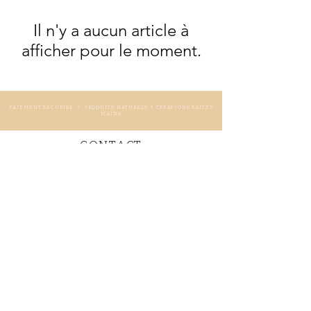
Il n'y a aucun article à
afficher pour le moment.
PAIEMENT SECURISE I PRODUITS NATURELS I CREATIONS FAITES
MAINS
CONTACT
Accueil
Contact
Conditions Générales Vente
Formulaire Professionnels
UN QUART DE DOUCEUR