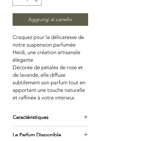
Aggiungi al carrello
Craquez pour la délicatesse de
notre suspension parfumée
Heidi, une création artisanale
élégante
Décorée de pétales de rose et
de lavande, elle diffuse
subtilement son parfum tout en
apportant une touche naturelle
et raffinée à votre intérieur.
Caractéristiques
-Suspension parfumée artisanale
Le Parfum Disponible
-Décor : pétales de rose & lavande