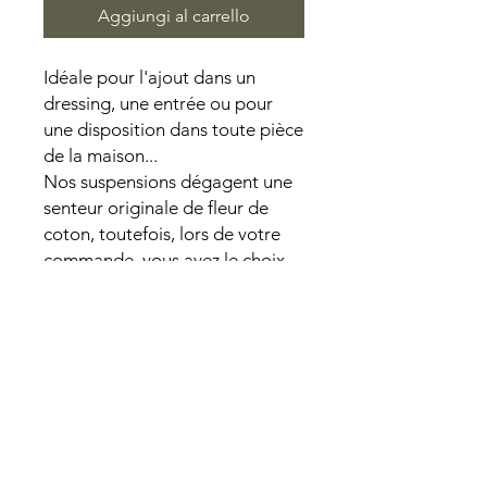
Aggiungi al carrello
Idéale pour l'ajout dans un
dressing, une entrée ou pour
une disposition dans toute pièce
de la maison...
Nos suspensions dégagent une
senteur originale de fleur de
coton, toutefois, lors de votre
commande, vous avez le choix
parmi nos différentes fragrances
disponibles.
PAIEMENT SECURISE I PRODUITS NATURELS I CREATIONS FAITES
MAINS
CONTACT