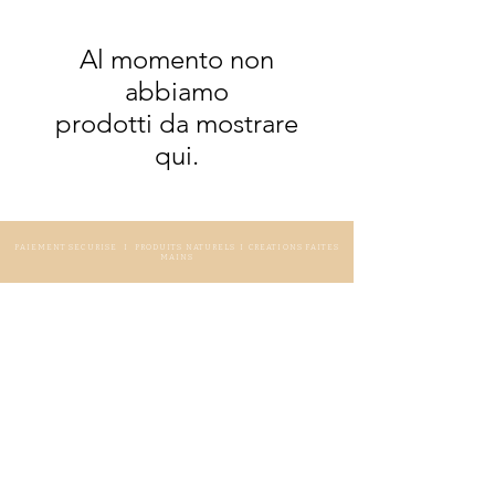
Al momento non
abbiamo
prodotti da mostrare
qui.
PAIEMENT SECURISE I PRODUITS NATURELS I CREATIONS FAITES
MAINS
CONTACT
Accueil
Contact
Conditions Générales Vente
Formulaire Professionnels