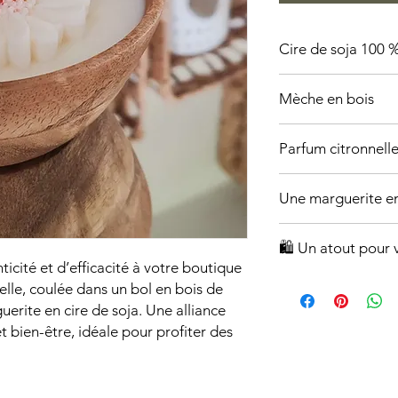
Cire de soja 100 %
150 g de cire pour u
Mèche en bois
Offrant une flamme c
Parfum citronnell
Reconnu pour ses pro
Une marguerite en
contre les moustique
Apportant une touche
🛍️ Un atout pour
cité et d’efficacité à votre boutique
Un produit artisanal
elle, coulée dans un bol en bois de
une clientèle soucieu
erite en cire de soja. Une alliance
Une alternative élég
t bien-être, idéale pour profiter des
classiques
Une belle idée cadea