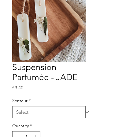
Suspension
Parfumée - JADE
Price
€3.40
Senteur
*
Quantity
*