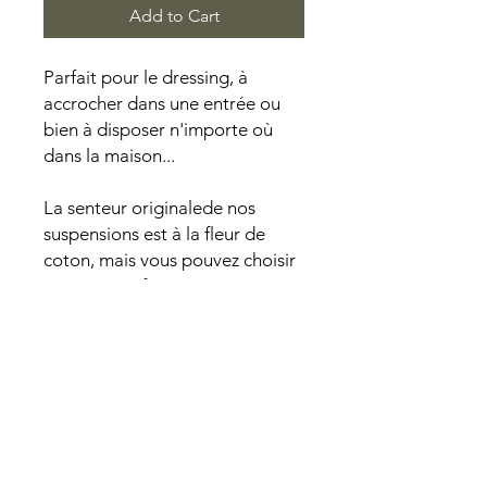
Add to Cart
Parfait pour le dressing, à
accrocher dans une entrée ou
bien à disposer n'importe où
dans la maison...
La senteur originalede nos
suspensions est à la fleur de
coton, mais vous pouvez choisir
un autre parfum parmis nos
senteurs proposées lors de
votre commande.
PAIEMENT SECURISE I PRODUITS NATURELS I CREATIONS FAITES
MAINS