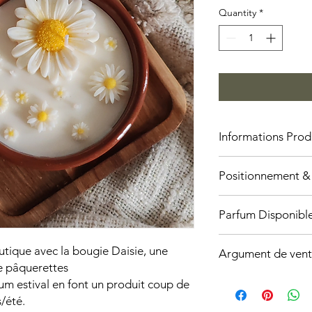
Quantity
*
Informations Prod
- Bougie parfumée
Positionnement &
- Poids : 120g
- Cire : soja
- PPC conseillé : 17€ 
- Décor : pâquerette
Parfum Disponibl
- Produit à forte val
- Parfum : melon pa
- Idéal pour les cade
- Durée de combustio
Melon - Pastèque
utique avec la bougie Daisie, une
- Fabrication : artisan
Argument de vent
e pâquerettes
Une bougie qui assoc
um estival en font un produit coup de
ensoleillé, idéale po
/été.
votre offre.