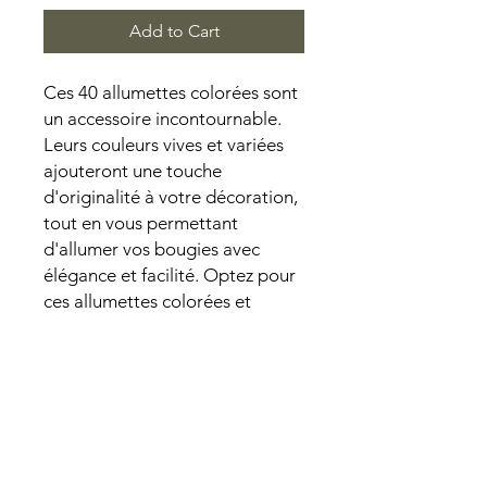
Add to Cart
Ces 40 allumettes colorées sont
un accessoire incontournable.
Leurs couleurs vives et variées
ajouteront une touche
d'originalité à votre décoration,
tout en vous permettant
d'allumer vos bougies avec
élégance et facilité. Optez pour
ces allumettes colorées et
transformez chaque moment en
une expérience visuellement
agréable et plaisante.
PAIEMENT SECURISE I PRODUITS NATURELS I CREATIONS FAITES