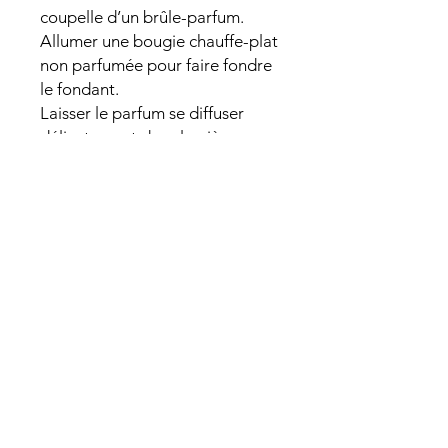
coupelle d’un brûle-parfum.
Allumer une bougie chauffe-plat
non parfumée pour faire fondre
le fondant.
Laisser le parfum se diffuser
délicatement dans la pièce.
Tarifs de revente :
Prix conseillé de vente au détail :
7.00€
Pourquoi ces fondants parfumés
sont incontournables ?
Leur design en forme de
meringue est irrésistible et attire
immédiatement l’attention des
clients.
Parfait pour diversifier votre
gamme avec un produit
artisanal et élégant.