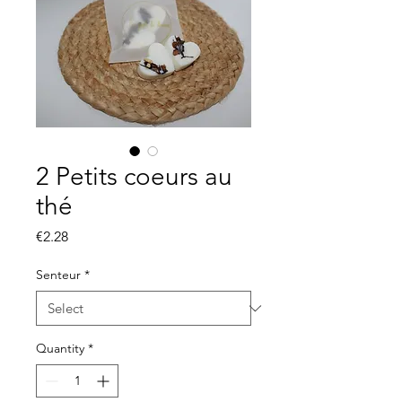
2 Petits coeurs au
thé
Price
€2.28
Senteur
*
Quantity
*