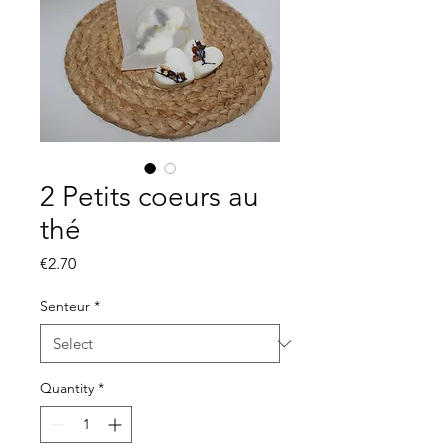
2 Petits coeurs au
thé
Price
€2.70
Senteur
*
Quantity
*