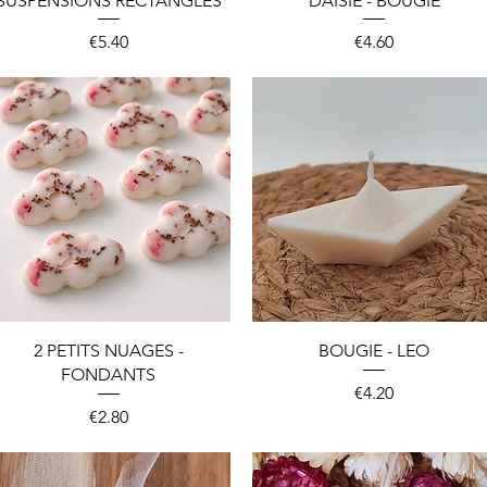
SUSPENSIONS RECTANGLES
DAISIE - BOUGIE
Price
Price
€5.40
€4.60
Quick View
Quick View
2 PETITS NUAGES -
BOUGIE - LEO
FONDANTS
Price
€4.20
Price
€2.80