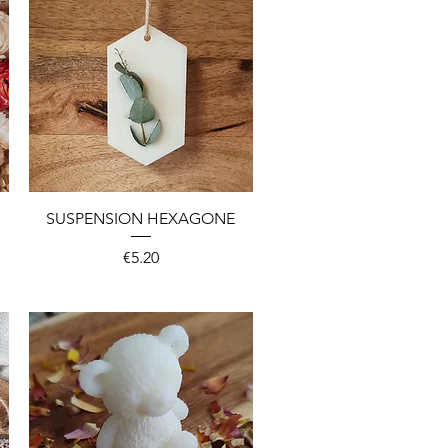
Quick View
SUSPENSION HEXAGONE
Price
€5.20