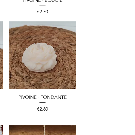
PIVOINE - BOUGIE
Price
€2.70
Quick View
PIVOINE - FONDANTE
Price
€2.60