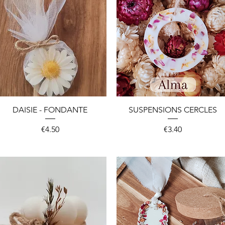
Quick View
Quick View
DAISIE - FONDANTE
SUSPENSIONS CERCLES
Price
Price
€4.50
€3.40