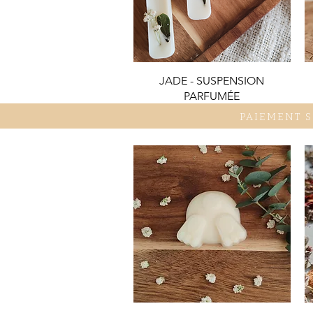
Quick View
JADE - SUSPENSION
PARFUMÉE
PAIEMENT 
Price
€3.40