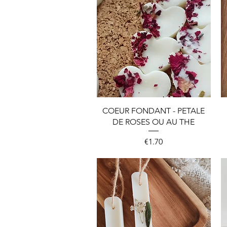
Quick View
COEUR FONDANT - PETALE
DE ROSES OU AU THE
Price
€1.70