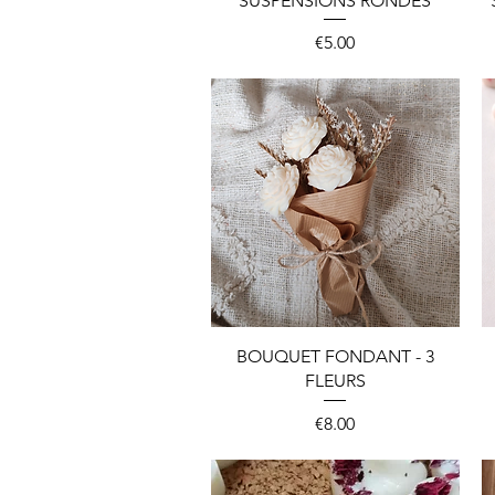
SUSPENSIONS RONDES
Price
€5.00
Quick View
BOUQUET FONDANT - 3
FLEURS
Price
€8.00