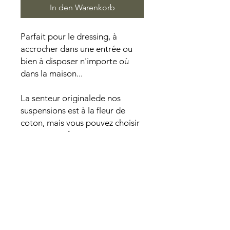
In den Warenkorb
Parfait pour le dressing, à
accrocher dans une entrée ou
bien à disposer n'importe où
dans la maison...
La senteur originalede nos
suspensions est à la fleur de
coton, mais vous pouvez choisir
un autre parfum parmis nos
senteurs proposées lors de
votre commande.
PAIEMENT SECURISE I PRODUITS NATURELS I CREATIONS FAITES
MAINS