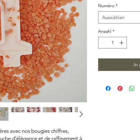
Numéro
*
Auswählen
Anzahl
*
In
ères avec nos bougies chiffres,
uche d’élégance et de raffinement à