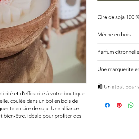
Cire de soja 100 %
150 g de cire pour u
Mèche en bois
Offrant une flamme c
Parfum citronnell
Reconnu pour ses pro
Une marguerite en
contre les moustique
Apportant une touche
🛍️ Un atout pour
cité et d’efficacité à votre boutique
Un produit artisanal
elle, coulée dans un bol en bois de
une clientèle soucieu
erite en cire de soja. Une alliance
Une alternative élég
t bien-être, idéale pour profiter des
classiques
Une belle idée cadea