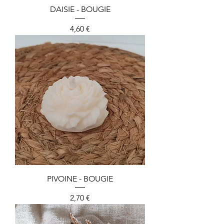
DAISIE - BOUGIE
Preis
4,60 €
PIVOINE - BOUGIE
Preis
2,70 €