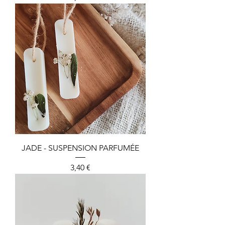
JADE - SUSPENSION PARFUMÉE
Preis
3,40 €