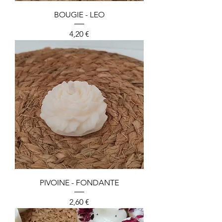
BOUGIE - LEO
Preis
4,20 €
PIVOINE - FONDANTE
Preis
2,60 €