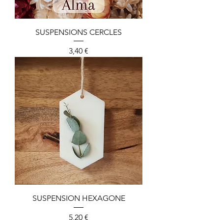
SUSPENSIONS CERCLES
Preis
3,40 €
SUSPENSION HEXAGONE
Preis
5,20 €