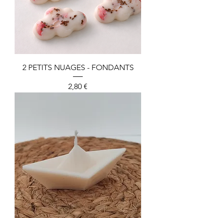
2 PETITS NUAGES - FONDANTS
Preis
2,80 €